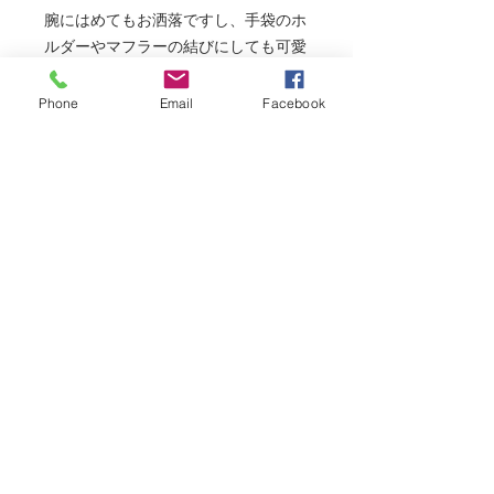
腕にはめてもお洒落ですし、手袋のホ
ルダーやマフラーの結びにしても可愛
いですよね！！
Phone
Email
Facebook
coin Hair Elasticは生まれた年号で探
すお客様もいらっしゃりますし、コレ
クションしてくれるお客様もいます。
「旅行の思い出なので作って」とオー
ダーされる方もおられます
いつも色褪せた古銭や海外のコインを
手にすると、どれだけの人達の間を渡
り歩いて来たのか？と考えるとロマン
を感じてしまいます！！
このコインも生まれ変わって新しい素
敵な人のアイテムになれれば何よりも
嬉しいです。