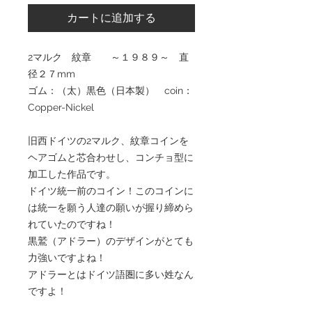
カートに追加する
2マルク 紋章 ～１９８９～ 直
径２７mm
ゴム：（太）黒色（日本製） coin：
Copper-Nickel
旧西ドイツの2マルク、紋章コインを
ヘアゴムと芯合わせし、コンチョ型に
加工した作品です。
ドイツ統一前のコイン！このコインに
は統一を願う人達の願いが握り締めら
れていたのですね！
黒鷲（アドラー）のデザインがとても
力強いですよね！
アドラーとはドイツ語圏に多い姓なん
ですよ！