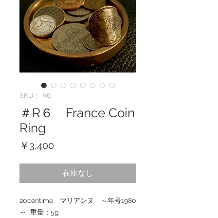
SKU： R6
＃R６ France Coin
Ring
価
￥3,400
格
在庫なし
20centime マリアンヌ ～年号1980
～ 重量：5g