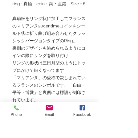
ring : 真鍮 coin：銅・亜鉛 Size :16
真鍮板をリング状に加工してフランス
のマリアンヌ20centimeコインをシー
ルド状に折り曲げ組み合わせたクラッ
シックバージョンタイプのRing。
裏側のデザインも眺められるようにコ
インの際にリングを取り付け
リングの形状は三日月型のようにトッ
プにかけて細くなってます
「マリアンヌ」の愛称で親しまれてい
るフランスのシンボルです、「自由・
平等・博愛」と裏側には標語が刻印さ
れています。
磨けば磨くほど輝くコインリングで
Phone
Email
Facebook
す。
身に着けるコインの歴史や意味を理解
するだけでも、より一層に愛着を増す
のがコインアクセサリーの魅力なんで