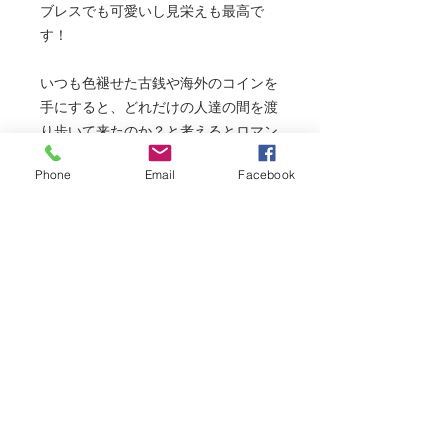
ブレスでも可愛いし見栄えも最高で
す！
いつも色褪せた古銭や海外のコインを
手にすると、どれだけの人達の間を渡
り歩いて来たのか？と考えるとロマン
を感じてしまいます！！
Phone
Email
Facebook
このコインも生まれ変わって新しい素
敵な人のアイテムになれれば何よりも
幸甚と存じます。
【コインに多く使われる銅は抗菌作用
もあり。人から人へと渡り歩くコイン
には雑菌などは繁殖しないのでご安心
くださいね！
根拠のないインフォデミックに注意
し、一人一人が思いやりある行動がで
きる世の中に！。良い時代を築くのは
政治でも権力ではなく民です！
どうぞお体に気をつけてお過ごしくだ