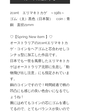
2cent エリマキトカゲ ～1981～
ゴム:（太）黒色（日本製） coin：青
銅 直径21mm
♡【Spring New item 】♡
オーストラリアの2centエリマキトカ
ゲ・コインをヘアゴムと芯合わせしコ
ンチョ型に加工した作品です。
日本でも一世を風靡したエリマキトカ
ゲはオーストラリア北部に生息し「動
物飛び出し注意」にも指定されていま
す。
銅のコインですので！時間経過で柄の
凹凸にも感じの良い色合いになるでし
ょうね！
腕にはめてもコインの芯にゴムを通し
てるので、とてもバランスが良いので