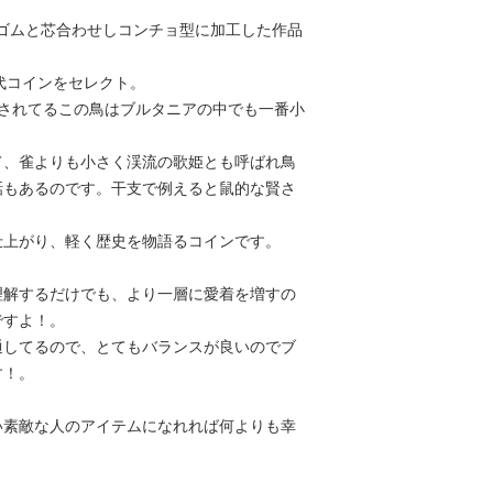
・肌の弱い人、金属ア
・ヘアゴムは取り替え
ゴムと芯合わせしコンチョ型に加工した作品
・ご使用中に生じたト
任を負いかねますので
年代コインをセレクト。
よう、お願いいたしま
・一つ一つ手作りなの
ンされてるこの鳥はブルタニアの中でも一番小
・出品されてるコイン
・ヘアゴム（黒・茶・
て、雀よりも小さく渓流の歌姫とも呼ばれ鳥
ください。
話もあるのです。干支で例えると鼠的な賢さ
・長年の金属経年劣化
場合なども修理対応（
相談してください。
仕上がり、軽く歴史を物語るコインです。
・他店でも販売してお
れと判断してください又
理解するだけでも、より一層に愛着を増すの
ージ等などでご相談く
・商品価格については
ですよ！。
告無く変更させていた
通してるので、とてもバランスが良いのでブ
さい。（大量仕入れの
す！。
す。）
い素敵な人のアイテムになれれば何よりも幸