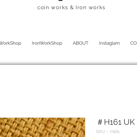
​coin works & Iron works
WorkShop
IronWorkShop
ABOUT
Instaglam
CO
＃H161 UK C
SKU： H161