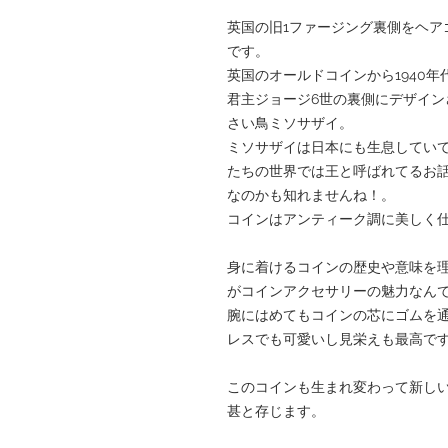
英国の旧1ファージング裏側をヘア
です。
英国のオールドコインから1940
君主ジョージ6世の裏側にデザイ
さい鳥ミソサザイ。
ミソサザイは日本にも生息してい
たちの世界では王と呼ばれてるお
なのかも知れませんね！。
コインはアンティーク調に美しく
身に着けるコインの歴史や意味を
がコインアクセサリーの魅力なん
腕にはめてもコインの芯にゴムを
レスでも可愛いし見栄えも最高で
このコインも生まれ変わって新し
甚と存じます。