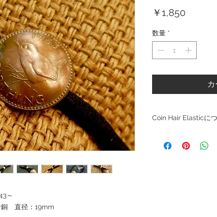
価
￥1,850
格
数量
*
カ
Coin Hair Elastic
・商品及び梱包後はU
す。
・コインはひとつひと
・発送はできる限り早
・複数購入希望の方は
・本物のコインを使用
ありますが、磨き洗浄
43～
・コインや、その他パ
青銅 直径：19mm
す。