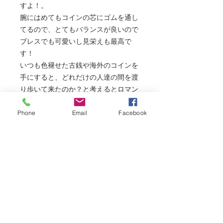
すよ！。
腕にはめてもコインの芯にゴムを通し
てるので、とてもバランスが良いので
ブレスでも可愛いし見栄えも最高で
す！
いつも色褪せた古銭や海外のコインを
手にすると、どれだけの人達の間を渡
り歩いて来たのか？と考えるとロマン
を感じてしまいます！！
Phone
Email
Facebook
このコインも生まれ変わって新しい素
敵な人のアイテムになれれば何よりも
幸甚と存じます。
【コインに多く使われる銅は抗菌作用
もあり。人から人へと渡り歩くコイン
には雑菌などは繁殖しないのでご安心
くださいね！
根拠のないインフォデミックに注意