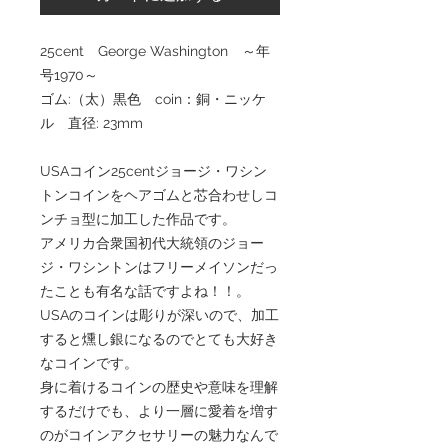
25cent George Washington ～年
号1970～
ゴム:（太）黒色 coin：銅・ニッケ
ル 直径: 23mm
USAコイン25centジョージ・ワシン
トンコインをヘアゴムと芯合わせしコ
ンチョ型に加工した作品です。
アメリカ合衆国初代大統領のジョー
ジ・ワシントンはフリーメイソンだっ
たことも有名な話ですよね！！。
USAのコインは彫りが深いので、加工
すると燻し銀になるのでとても大好き
なコインです。
身に着けるコインの歴史や意味を理解
するだけでも、より一層に愛着を増す
のがコインアクセサリーの魅力なんで