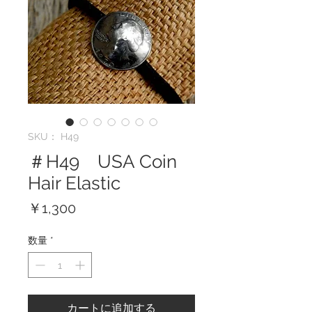
SKU： H49
＃H49 USA Coin
Hair Elastic
価
￥1,300
格
数量
*
カートに追加する