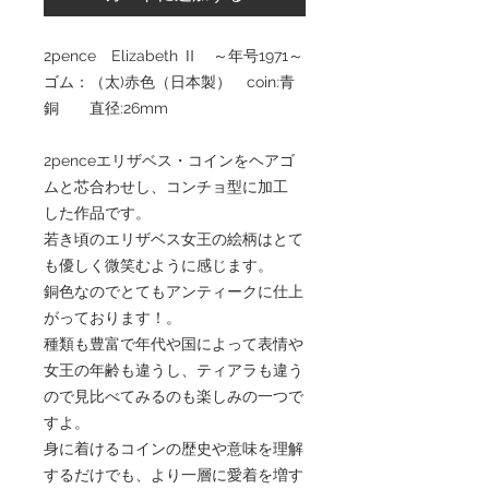
2pence Elizabeth Ⅱ ～年号1971～
ゴム：（太)赤色（日本製） coin:青
銅 直径:26mm
2penceエリザベス・コインをヘアゴ
ムと芯合わせし、コンチョ型に加工
した作品です。
若き頃のエリザベス女王の絵柄はとて
も優しく微笑むように感じます。
銅色なのでとてもアンティークに仕上
がっております！。
種類も豊富で年代や国によって表情や
女王の年齢も違うし、ティアラも違う
ので見比べてみるのも楽しみの一つで
すよ。
身に着けるコインの歴史や意味を理解
するだけでも、より一層に愛着を増す