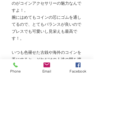
のがコインアクセサリーの魅力なんで
すよ！。
腕にはめてもコインの芯にゴムを通し
てるので、とてもバランスが良いので
ブレスでも可愛いし見栄えも最高で
す！。
いつも色褪せた古銭や海外のコインを
手にすると、どれだけの人達の間を渡
り歩いて来たのか？と考えるとロマン
Phone
Email
Facebook
を感じてしまいます！！
このコインも生まれ変わって新しい素
敵な人のアイテムになれれば何よりも
幸甚と存じます。
【コインに多く使われる銅は抗菌作用
もあり。人から人へと渡り歩くコイン
には雑菌などは繁殖しないのでご安心