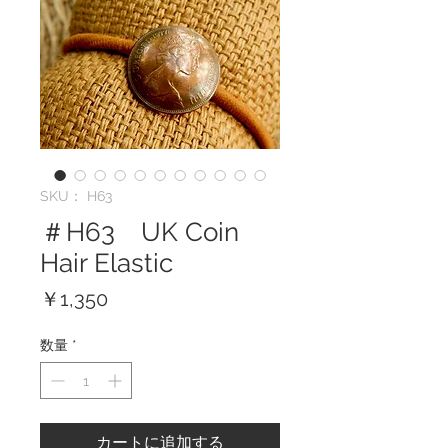
SKU： H63
＃H63 UK Coin
Hair Elastic
価
￥1,350
格
数量
*
カートに追加する