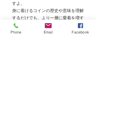
すよ。
身に着けるコインの歴史や意味を理解
するだけでも、より一層に愛着を増す
のがコインアクセサリーの魅力なんで
Phone
Email
Facebook
すよ！。
腕にはめてもコインの芯にゴムを通し
てるので、とてもバランスが良いので
ブレスでも可愛いし見栄えも最高で
す！
いつも色褪せた古銭や海外のコインを
手にすると、どれだけの人達の間を渡
り歩いて来たのか？と考えるとロマン
を感じてしまいます！！
このコインも生まれ変わって新しい素
敵な人のアイテムになれれば何よりも
幸甚と存じます。