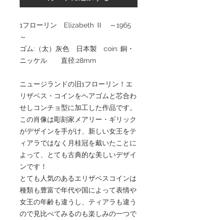
1フローリン Elizabeth Ⅱ ～1965
～
ゴム:（太）灰色 日本製 coin: 銅・
ニッケル 直径:28mm
ニュージランドの旧1フローリン！エ
リザベス・コインをヘアゴムと芯合わ
せしコンチョ型に加工した作品です。
この肖像は彫刻家メアリー・ギリック
がデザインを手がけ、新しい女王をテ
ィアラではなく月桂冠を戴いたことに
よって、とても古典的な美しいデザイ
ンです！
とても人気のあるエリザベスコインは
種類も豊富で年代や国によって表情や
女王の年齢も違うし、ティアラも違う
ので見比べてみるのも楽しみの一つで