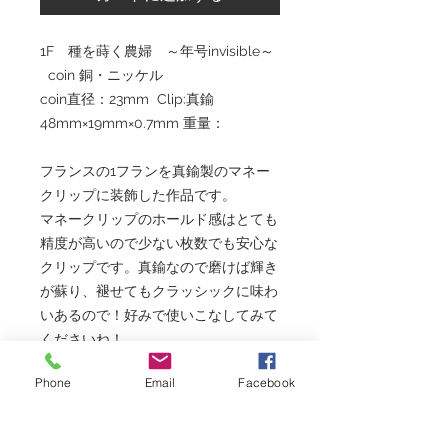
1F 種を蒔く農婦 ～年号invisible～
coin 銅・ニッケル
coin直径：23mm Clip:真鍮
48mm×19mm×0.7mm 重量：
フランスの1フランを真鍮製のマネー
クリップに装飾した作品です。
マネークリップのホールド感はとても
精度が高いので少ない枚数でも安心な
クリップです。真鍮なので磨けば輝き
が蘇り、褪せてもクラッシックに味わ
いあるので！好みで使いこなしてみて
くださいね！。
フランスでは一番人気のある「種を蒔
Phone
Email
Facebook
く人」をデザインしたコインなんです
「種まく人」といえばミレー作の有名
な農民画ですね、これをフランス政府