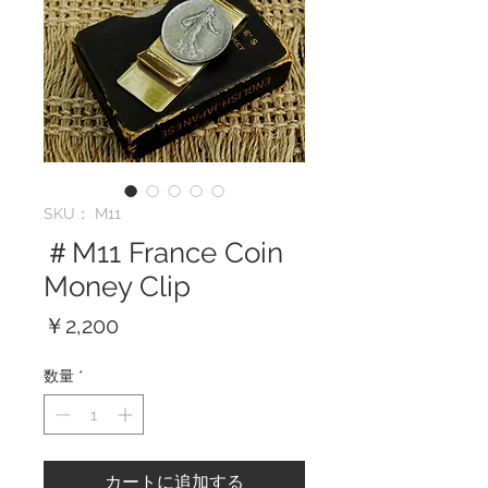
SKU： M11
＃M11 France Coin
Money Clip
価
￥2,200
格
数量
*
カートに追加する