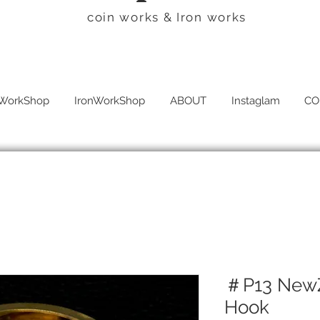
​coin works & Iron works
WorkShop
IronWorkShop
ABOUT
Instaglam
CO
＃P13 NewZ
Hook