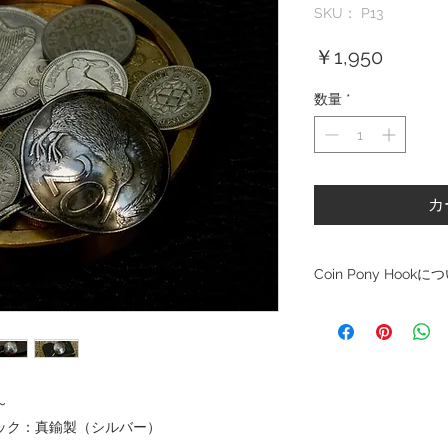
SKU： P13
価
￥1,950
格
数量
*
カ
Coin Pony Hookに
・出品されてるコイン
・商品及び梱包後はU
す。
・おまとめ購入希望の
で要望願います。
～
・コインは熱処理やア
ります。
 フック：真鍮製（シルバー）
・ポニーフックのパー