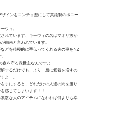
あります。
・本物のコインを使用
のデザインをコンチョ型にして真鍮製のポニー
ありますが、磨き洗浄
・ご使用中に生じたト
任を負いかねますので
キーウィ。
よう、お願いいたしま
定されています、キーウィの名はマオリ族が
・一つ一つ手作りなの
のが由来と言われています。
・coinの年代が裏側
しまう事があります。
などを積極的に手伝ってくれる夫の事をNZ
・他店でも販売してお
す。
れと判断してください又
の森を守る救世主なんですよ！
ージなどでご相談くだ
・長年の金属経年劣化
理解するだけでも、より一層に愛着を増すの
場合なども修理対応（
ですよ！。
相談してください。
ンを手にすると、どれだけの人達の間を渡り
・商品価格については
ンを感じてしまいます！！
告無く変更させていた
さい。（大量仕入れの
い素敵な人のアイテムになれれば何よりも幸
す。）