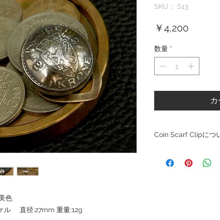
SKU： S13
価
￥4,200
格
数量
*
カ
Coin Scarf Clipに
・出品されてるコイン
・商品及び梱包後はU
す。
・おまとめ購入希望の
で要望願います。
古美色
・コインの種類によっ
には上手く装着できな
ル 直径:27mm 重量:12g
・本物のコインを使用