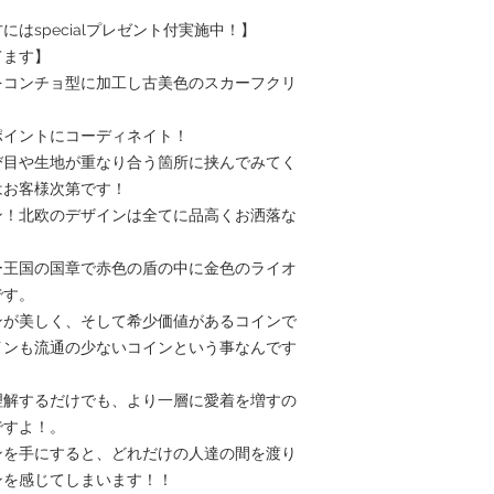
ありますが、磨き洗浄
にはspecialプレゼント付実施中！】
・コインや、その他パ
てます】
す。
・ご使用中に生じたト
eをコンチョ型に加工し古美色のスカーフクリ
任を負いかねますので
よう、お願いいたしま
ポイントにコーディネイト！
・一つ一つ手作りなの
び目や生地が重なり合う箇所に挟んでみてく
・他店でも販売してお
れと判断してください又
はお客様次第です！
ージなどでご相談くだ
ン！北欧のデザインは全てに品高くお洒落な
・商品価格については
告無く変更させていた
さい。（大量仕入れの
ー王国の国章で赤色の盾の中に金色のライオ
す。）
です。
ンが美しく、そして希少価値があるコインで
インも流通の少ないコインという事なんです
理解するだけでも、より一層に愛着を増すの
ですよ！。
ンを手にすると、どれだけの人達の間を渡り
ンを感じてしまいます！！