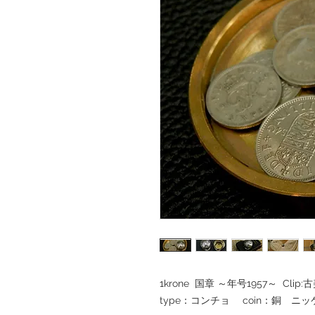
1krone 国章 ～年号1957～ Clip:
type：コンチョ coin：銅 ニッケ