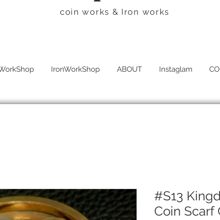
​coin works & Iron works
WorkShop
IronWorkShop
ABOUT
Instaglam
CO
#S13 King
Coin Scarf 