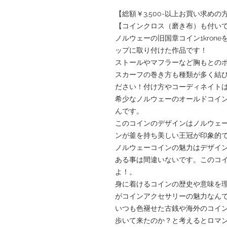
【総額￥3,500-以上お買い求めの方
【コインクロス（磨き布）も付い
ノルウェーの旧国章コイン1kron
ップに取り付けた作品です！
ストールやマフラーなど胸もとの
スカーフの巻き方も種類が多く結
ださい！付け方やコーディネイト
希少なノルウェーのオールドコイ
んです。
このコインのデザインはノルウェ
ンが釜を持ち美しい王冠が印象的
ノルウェーコインの魅力はデザイ
ある事は間違いないです。このコ
よ！。
身に着けるコインの歴史や意味を
がコインアクセサリーの魅力なん
いつも色褪せた古銭や海外のコイ
歩いて来たのか？と考えるとロマ